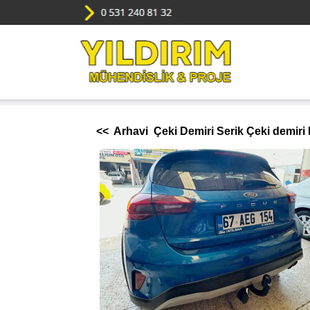
<< Arhavi Çeki Demiri Serik Çeki demiri 