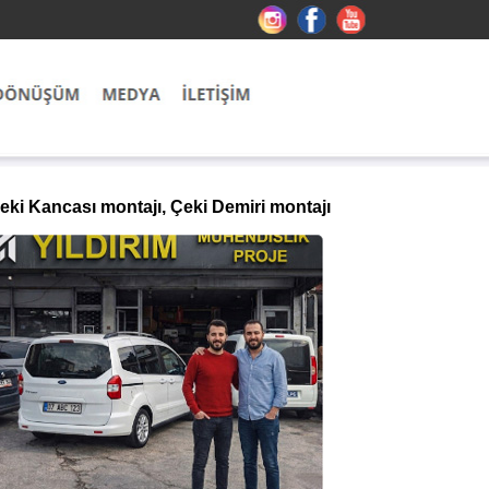
eki Kancası montajı, Çeki Demiri montajı