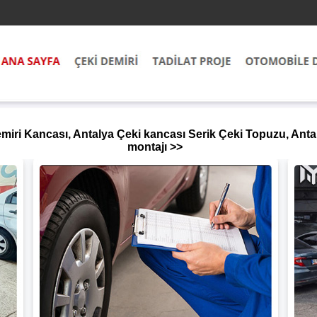
iri Kancası, Antalya Çeki kancası Serik Çeki Topuzu, Anta
montajı >>