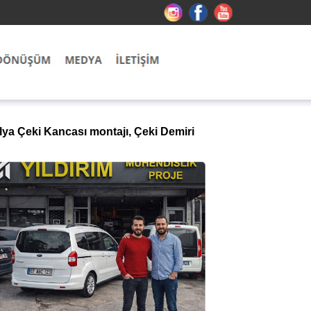
lya Çeki Kancası montajı, Çeki Demiri