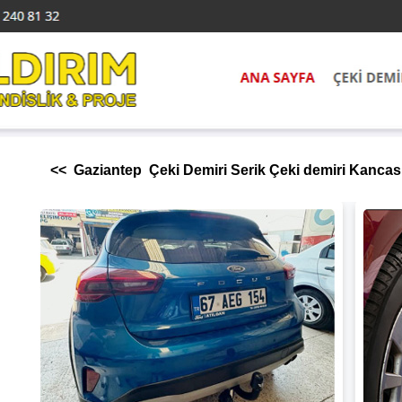
<< Gaziantep Çeki Demiri Serik Çeki demiri Kancası,