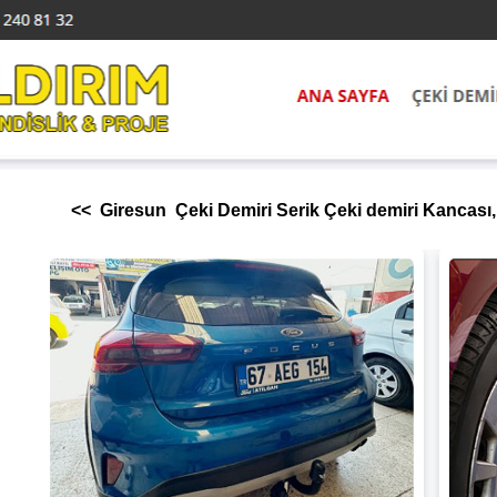
<< Giresun Çeki Demiri Serik Çeki demiri Kancası, 