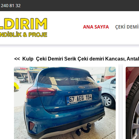
<< Kulp Çeki Demiri Serik Çeki demiri Kancası, Antal