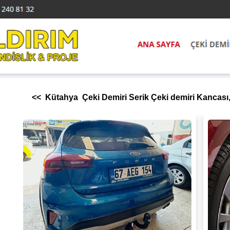
<< Kütahya Çeki Demiri Serik Çeki demiri Kancası, 