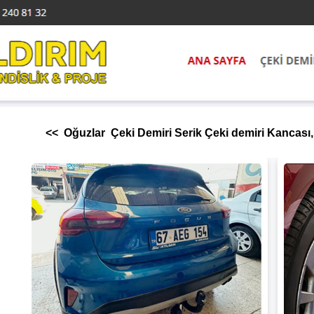
<< Oğuzlar Çeki Demiri Serik Çeki demiri Kancası, 