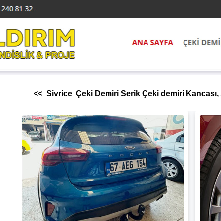
<< Sivrice Çeki Demiri Serik Çeki demiri Kancası,