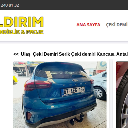
<< Ulaş Çeki Demiri Serik Çeki demiri Kancası, Antal