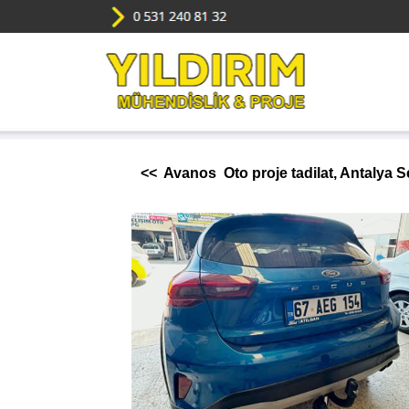
<< Avanos Oto proje tadilat, Antalya S