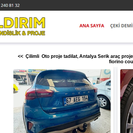
<< Çilimli Oto proje tadilat, Antalya Serik araç pr
fiorino co