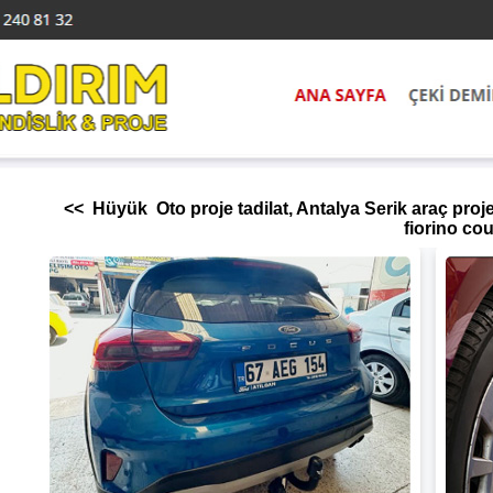
<< Hüyük Oto proje tadilat, Antalya Serik araç pro
fiorino co