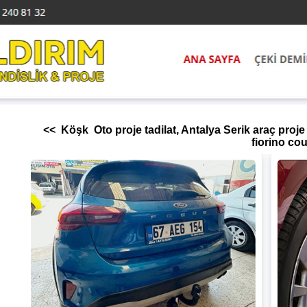
<< Köşk Oto proje tadilat, Antalya Serik araç proj
fiorino co