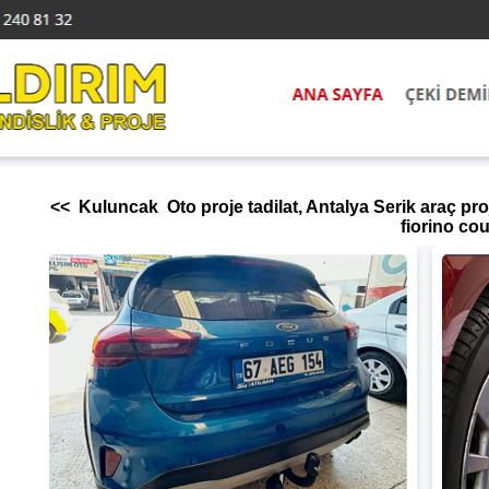
<< Kuluncak Oto proje tadilat, Antalya Serik araç pr
fiorino co