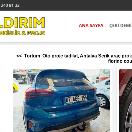
<< Tortum Oto proje tadilat, Antalya Serik araç pro
fiorino co