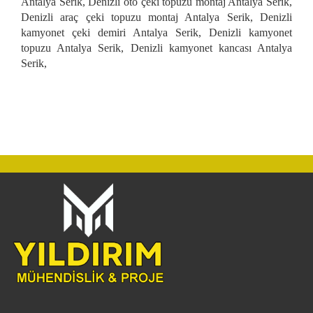
Antalya Serik, Denizli oto çeki topuzu montaj Antalya Serik,
Denizli araç çeki topuzu montaj Antalya Serik, Denizli
kamyonet çeki demiri Antalya Serik, Denizli kamyonet
topuzu Antalya Serik, Denizli kamyonet kancası Antalya
Serik,