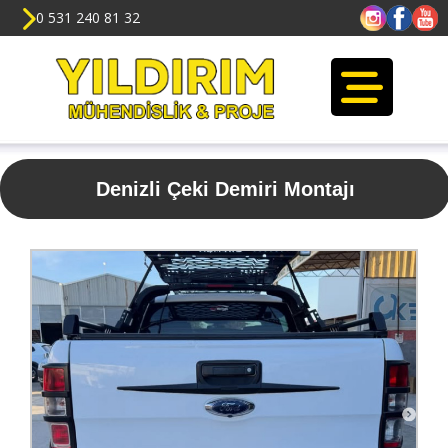
0 531 240 81 32
Denizli Çeki Demiri Montajı