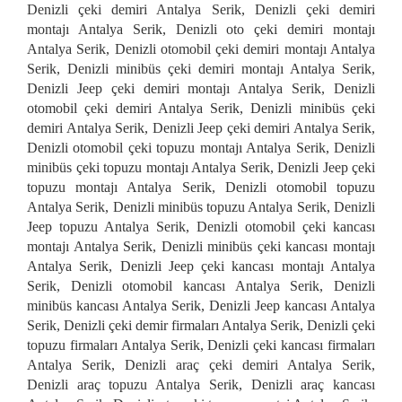
Denizli çeki demiri Antalya Serik, Denizli çeki demiri
montajı Antalya Serik, Denizli oto çeki demiri montajı
Antalya Serik, Denizli otomobil çeki demiri montajı Antalya
Serik, Denizli minibüs çeki demiri montajı Antalya Serik,
Denizli Jeep çeki demiri montajı Antalya Serik, Denizli
otomobil çeki demiri Antalya Serik, Denizli minibüs çeki
demiri Antalya Serik, Denizli Jeep çeki demiri Antalya Serik,
Denizli otomobil çeki topuzu montajı Antalya Serik, Denizli
minibüs çeki topuzu montajı Antalya Serik, Denizli Jeep çeki
topuzu montajı Antalya Serik, Denizli otomobil topuzu
Antalya Serik, Denizli minibüs topuzu Antalya Serik, Denizli
Jeep topuzu Antalya Serik, Denizli otomobil çeki kancası
montajı Antalya Serik, Denizli minibüs çeki kancası montajı
Antalya Serik, Denizli Jeep çeki kancası montajı Antalya
Serik, Denizli otomobil kancası Antalya Serik, Denizli
minibüs kancası Antalya Serik, Denizli Jeep kancası Antalya
Serik, Denizli çeki demir firmaları Antalya Serik, Denizli çeki
topuzu firmaları Antalya Serik, Denizli çeki kancası firmaları
Antalya Serik, Denizli araç çeki demiri Antalya Serik,
Denizli araç topuzu Antalya Serik, Denizli araç kancası