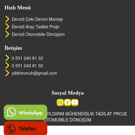
Hızlı Menü
Denizli Çeki Demiri Montajı
Denizli Araç Tadilat Proje
Denizli Otomobile Dönüşüm
İletişim
0 531 240 81 32
0 531 240 81 32
yildirimmuh@gmail.com
Sosyal Medya
© Copyright Denizli YILDIRIM MÜHENDİSLİK TADİLAT PROJE
OTOMOBİLE DÖNÜŞÜM