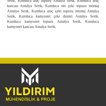
Serik, Kumluca araç topuzu Antalya Serik, Kumluca araç
kancası Antalya Serik, Kumluca oto çeki topuzu montaj
Antalya Serik, Kumluca araç çeki topuzu montaj Antalya
Serik, Kumluca kamyonet çeki demiri Antalya Serik,
Kumluca kamyonet topuzu Antalya Serik, Kumluca
kamyonet kancası Antalya Serik,