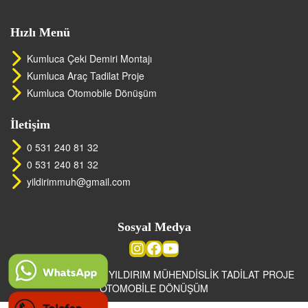
Hızlı Menü
Kumluca Çeki Demiri Montajı
Kumluca Araç Tadilat Proje
Kumluca Otomobile Dönüşüm
İletişim
0 531 240 81 32
0 531 240 81 32
yildirimmuh@gmail.com
Sosyal Medya
© Copyright Kumluca YILDIRIM MÜHENDİSLİK TADİLAT PROJE
OTOMOBİLE DÖNÜŞÜM